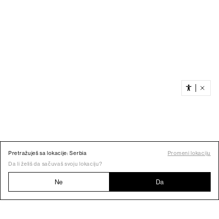
Pretražuješ sa lokacije: Serbia
Promeni lokaciju
Da li želiš da sačuvaš svoju lokaciju?
Ne
Da