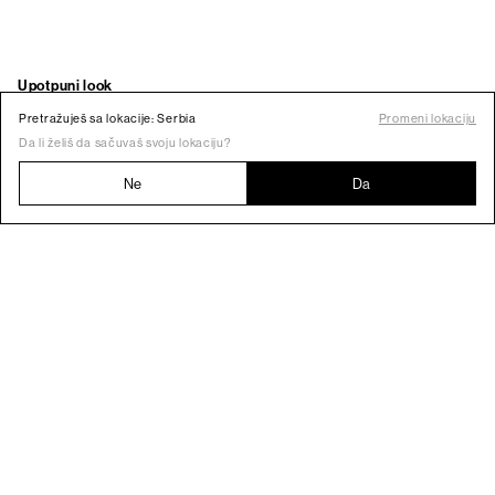
Pretražuješ sa lokacije: Serbia
Promeni lokaciju
Da li želiš da sačuvaš svoju lokaciju?
Ne
Da