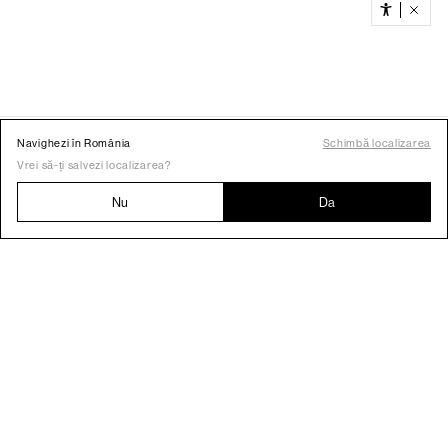
Navighezi în România
Schimbă localizarea
Vrei să-ți salvezi localizarea?
Nu
Da