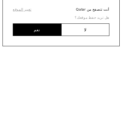
أنت تتصفح من Qatar
تغيير الموقع
هل تريد حفظ موقعك؟
لا
نعم