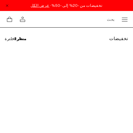
بحث
تخفيضات
فلترة