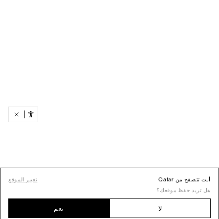
أنت تتصفح من Qatar
تغيير الموقع
هل تريد حفظ موقعك؟
لا
نعم