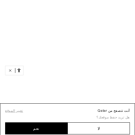
أنت تتصفح من Qatar
تغيير الموقع
هل تريد حفظ موقعك؟
لا
نعم