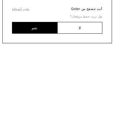
أنت تتصفح من Qatar
تغيير الموقع
هل تريد حفظ موقعك؟
لا
نعم