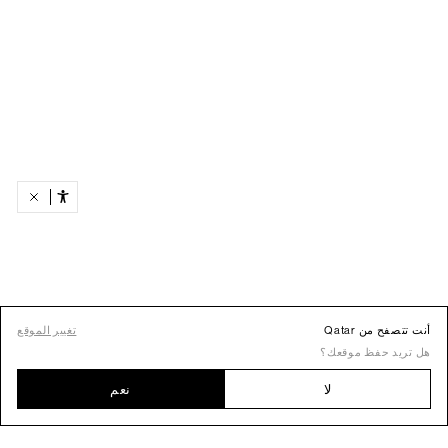
أنت تتصفح من Qatar
تغيير الموقع
هل تريد حفظ موقعك؟
لا
نعم