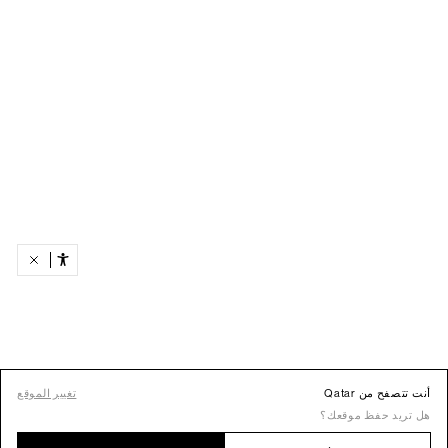
أنت تتصفح من Qatar
تغيير الموقع
هل تريد حفظ موقعك؟