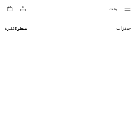
بحث
جينزات
فلترة