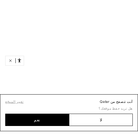
أنت تتصفح من Qatar
تغيير الموقع
هل تريد حفظ موقعك؟
لا
نعم