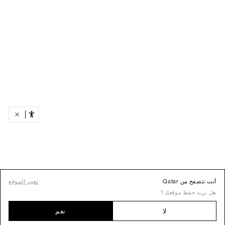
أنت تتصفح من Qatar
تغيير الموقع
هل تريد حفظ موقعك؟
لا
نعم