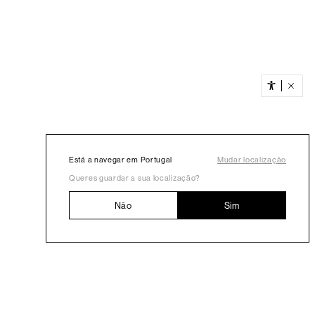
Está a navegar em Portugal
Mudar localização
Queres guardar a sua localização?
Não
Sim