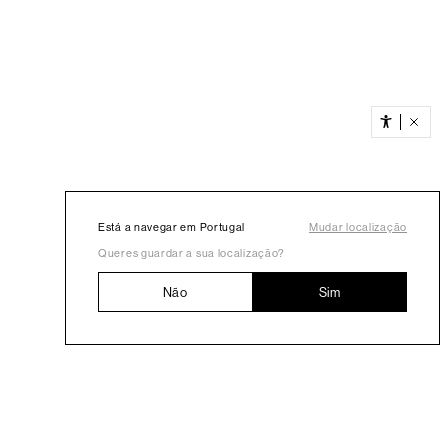
Está a navegar em Portugal
Mudar localização
Queres guardar a sua localização?
Não
Sim