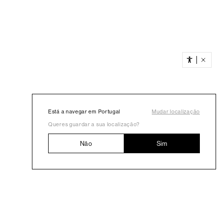
Está a navegar em Portugal
Mudar localização
Queres guardar a sua localização?
Não
Sim