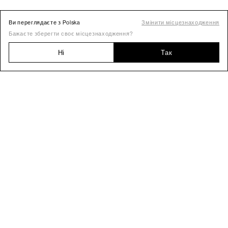
Ви переглядаєте з Polska
Змінити місцезнаходження
Бажаєте зберегти своє місцезнаходження?
Ні
Так