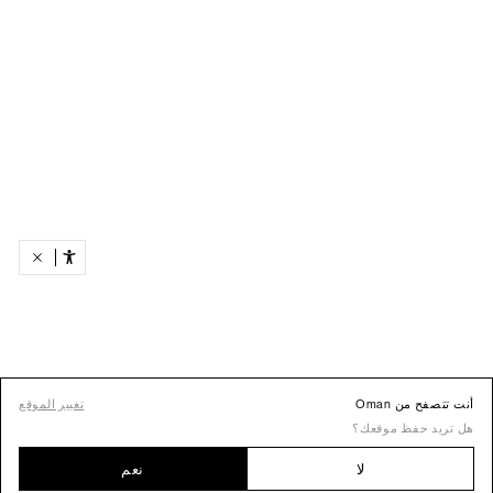
أنت تتصفح من Oman
تغيير الموقع
هل تريد حفظ موقعك؟
لا
نعم