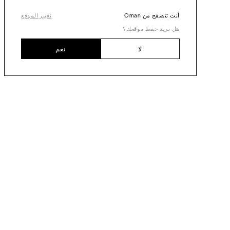
أنت تتصفح من Oman
تغيير الموقع
هل تريد حفظ موقعك؟
لا
نعم