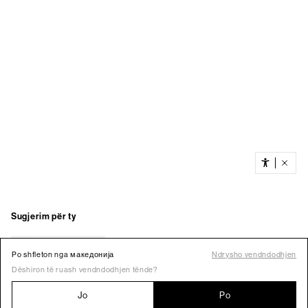
Po shfleton nga македонија
Ndrysho vendndodhjen
Dëshiron të ruash vendndodhjen tënde?
Jo
Po