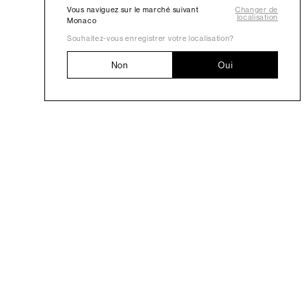
Vous naviguez sur le marché suivant
Changer de
localisation
Monaco
Souhaitez-vous enregistrer votre localisation?
Non
Oui