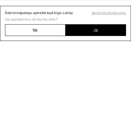
Šobrīd mājaslapu apmeklē šajā tirgū: Latvija
Mainīt atrašanās vietu
Vai saglabāt tavu atrašanās vietu?
Nē
Jā