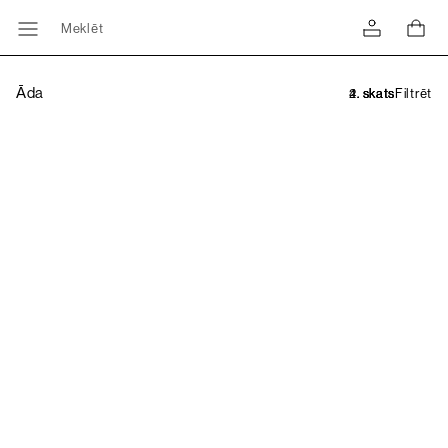
Meklēt
Āda
Filtrēt