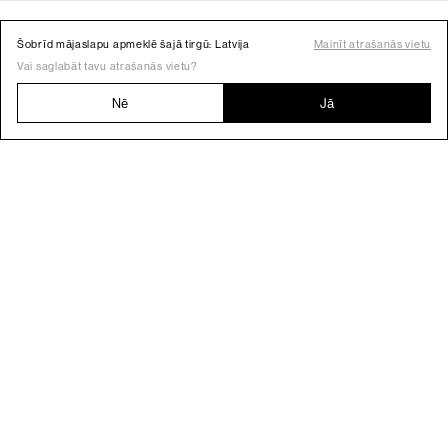
Šobrīd mājaslapu apmeklē šajā tirgū: Latvija
Mainīt atrašanās vietu
Vai saglabāt tavu atrašanās vietu?
Nē
Jā