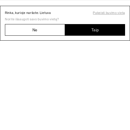
Rinka, kurioje naršote: Lietuva
Pakeisti buvimo vietą
Norite išsaugoti savo buvimo vietą?
Ne
Taip