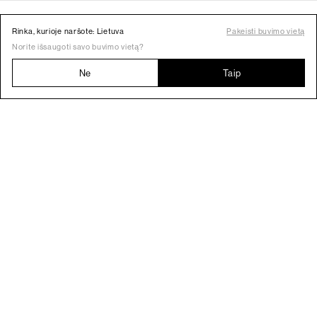
Rinka, kurioje naršote: Lietuva
Pakeisti buvimo vietą
Norite išsaugoti savo buvimo vietą?
Ne
Taip