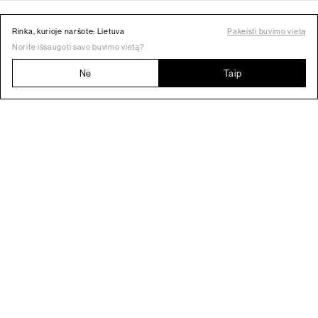
Rinka, kurioje naršote: Lietuva
Pakeisti buvimo vietą
Norite išsaugoti savo buvimo vietą?
Ne
Taip