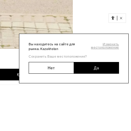
Вы находитесь на сайте для
Изменить
местоположение
рынка: Kazakhstan
Сохранить Ваше местоположение?
Нет
Да