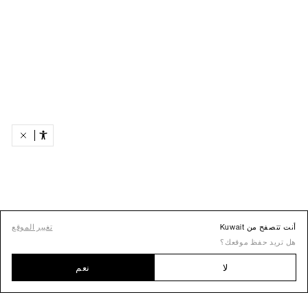
أنت تتصفح من Kuwait
تغيير الموقع
هل تريد حفظ موقعك؟
لا
نعم