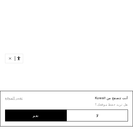
أنت تتصفح من Kuwait
تغيير الموقع
هل تريد حفظ موقعك؟
لا
نعم