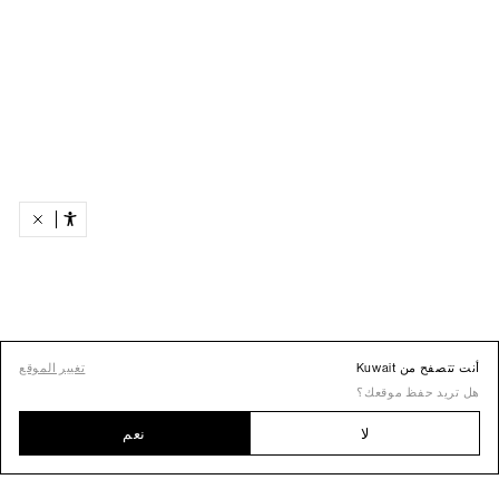
أنت تتصفح من Kuwait
تغيير الموقع
هل تريد حفظ موقعك؟
لا
نعم