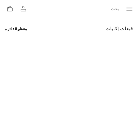
بحث
قبعات | كابات
فلترة