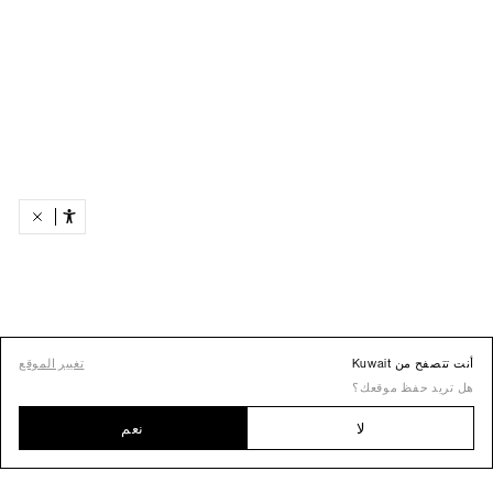
أنت تتصفح من Kuwait
تغيير الموقع
هل تريد حفظ موقعك؟
لا
نعم