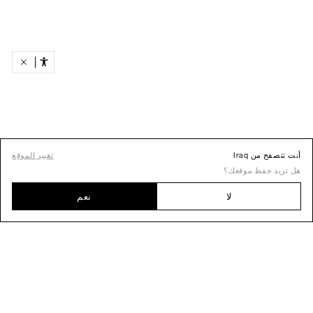
أنت تتصفح من Iraq
تغيير الموقع
هل تريد حفظ موقعك؟
لا
نعم