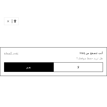
أنت تتصفح من Iraq
تغيير الموقع
هل تريد حفظ موقعك؟
لا
نعم