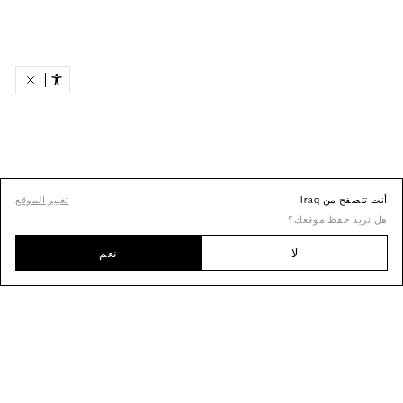
أنت تتصفح من Iraq
تغيير الموقع
هل تريد حفظ موقعك؟
لا
نعم