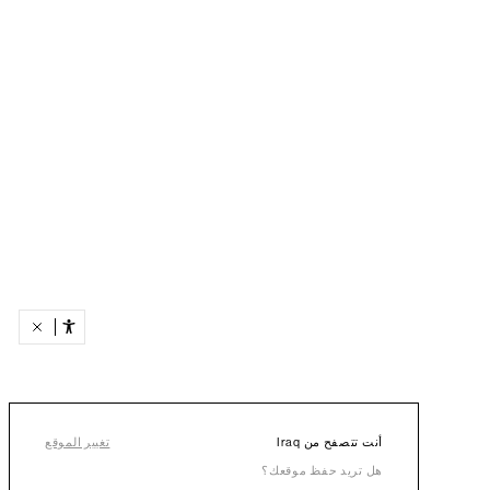
أنت تتصفح من Iraq
تغيير الموقع
هل تريد حفظ موقعك؟