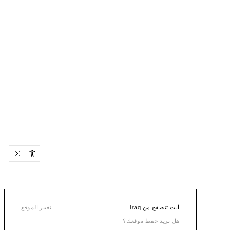
أنت تتصفح من Iraq
تغيير الموقع
هل تريد حفظ موقعك؟