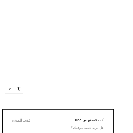
أنت تتصفح من Iraq
تغيير الموقع
هل تريد حفظ موقعك؟