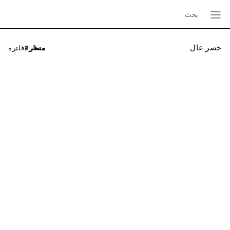
بحث
خصر عال
فلترة