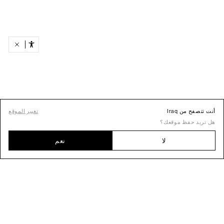
أنت تتصفح من Iraq
تغيير الموقع
هل تريد حفظ موقعك؟
لا
نعم