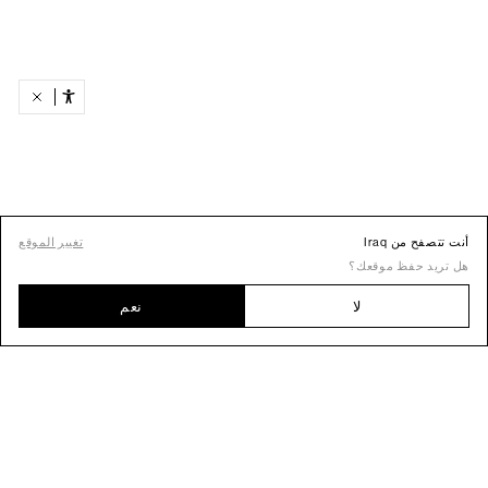
أنت تتصفح من Iraq
تغيير الموقع
هل تريد حفظ موقعك؟
لا
نعم