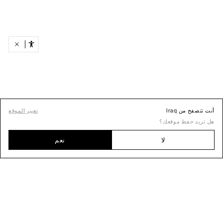
أنت تتصفح من Iraq
تغيير الموقع
هل تريد حفظ موقعك؟
لا
نعم