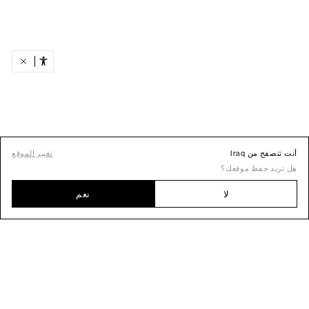
أنت تتصفح من Iraq
تغيير الموقع
هل تريد حفظ موقعك؟
لا
نعم