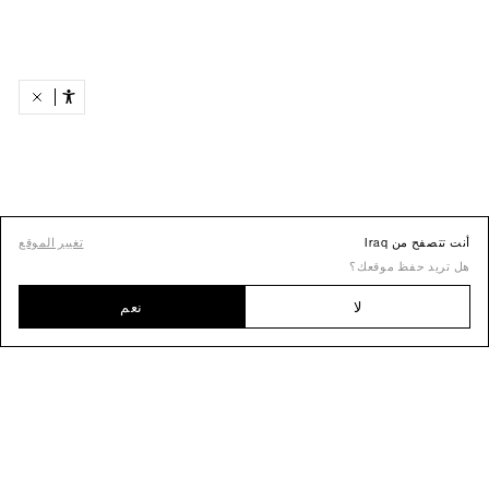
أنت تتصفح من Iraq
تغيير الموقع
هل تريد حفظ موقعك؟
لا
نعم