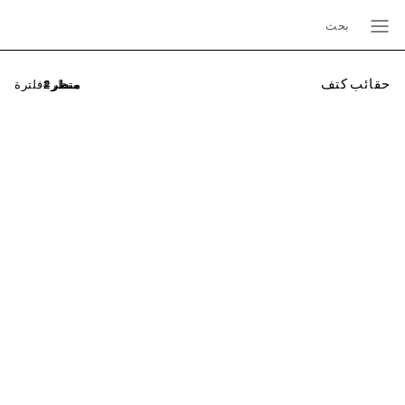
بحث
حقائب كتف
فلترة