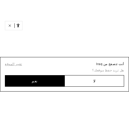
أنت تتصفح من Iraq
تغيير الموقع
هل تريد حفظ موقعك؟
لا
نعم