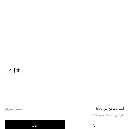
أنت تتصفح من Iraq
تغيير الموقع
هل تريد حفظ موقعك؟
لا
نعم