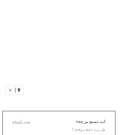
أنت تتصفح من Iraq
تغيير الموقع
هل تريد حفظ موقعك؟