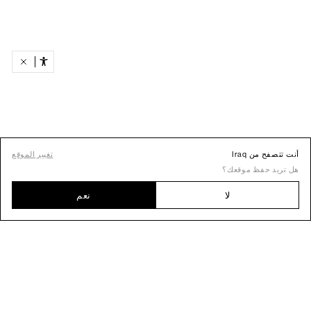
أنت تتصفح من Iraq
تغيير الموقع
هل تريد حفظ موقعك؟
لا
نعم