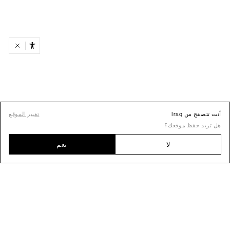
أنت تتصفح من Iraq
تغيير الموقع
هل تريد حفظ موقعك؟
لا
نعم