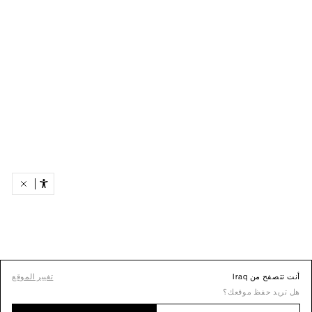
متابعة التسوق
أنت تتصفح من Iraq
تغيير الموقع
هل تريد حفظ موقعك؟
عرض الكل
ملابس سباحة
جينزات
بناطيل
Capris | Jorts
تيشرتات