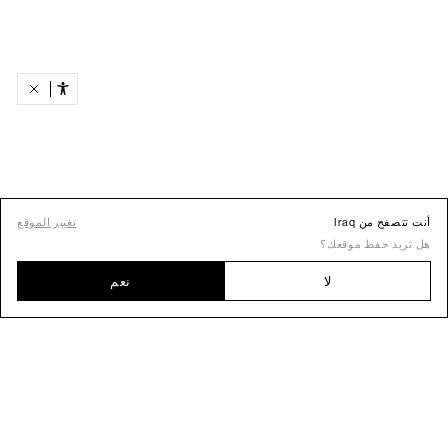
أنت تتصفح من Iraq
تغيير الموقع
هل تريد حفظ موقعك؟
لا
نعم