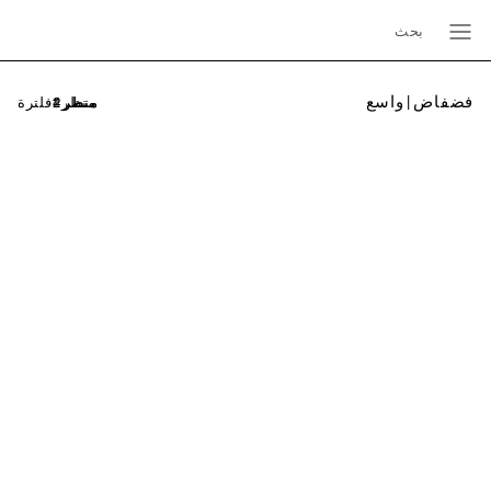
بحث
فضفاض | واسع
فلترة