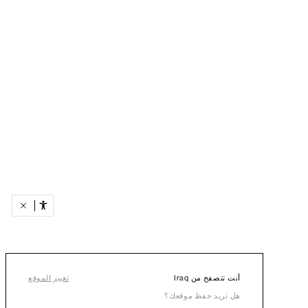
أنت تتصفح من Iraq
تغيير الموقع
هل تريد حفظ موقعك؟