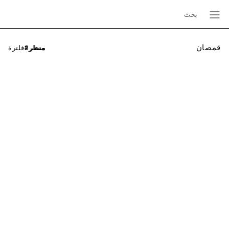
بحث
قمصان
فلترة