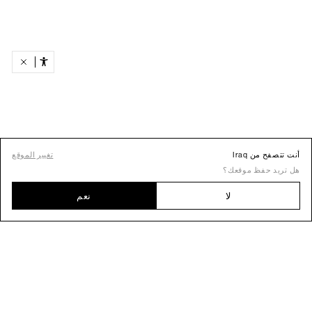
أنت تتصفح من Iraq
تغيير الموقع
هل تريد حفظ موقعك؟
لا
نعم